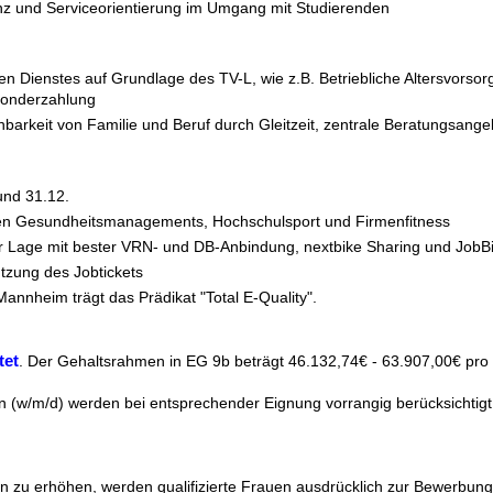
z und Serviceorientierung im Umgang mit Studierenden
hen Dienstes auf Grundlage des TV-L, wie z.B. Betriebliche Altersvor
sonderzahlung
nbarkeit von Familie und Beruf durch Gleitzeit, zentrale Beratungsa
und 31.12.
en Gesundheitsmanagements, Hochschulsport und Firmenfitness
er Lage mit bester VRN- und DB-Anbindung, nextbike Sharing und JobB
tzung des Jobtickets
annheim trägt das Prädikat "Total E-Quality".
tet
. Der Gehaltsrahmen in EG 9b beträgt 46.132,74€ - 63.907,00€ pro 
 (w/m/d) werden bei entsprechender Eignung vorrangig berücksichtigt
en zu erhöhen, werden qualifizierte Frauen ausdrücklich zur Bewerbung