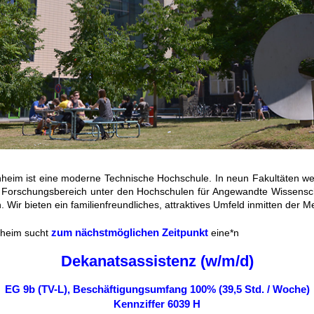
eim ist eine moderne Technische Hochschule. In neun Fakultäten we
 im Forschungsbereich unter den Hochschulen für Angewandte Wissensc
ir bieten ein familienfreundliches, attraktives Umfeld inmitten der M
zum nächstmöglichen Zeitpunkt
nheim sucht
eine*n
Dekanatsassistenz (w/m/d)
EG 9b (TV-L), Beschäftigungsumfang 100% (39,5 Std. / Woche)
Kennziffer 6039 H